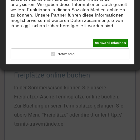
analysieren. Wir geben diese Informationen auch gezielt
TTHC.
weitere Funktionen in diesen Sozialen Medien anbieten
zu können. Unsere Partner führen diese Informationen
Gern richten wir Ihnen einen eigenen Account zu
möglicherweise mit weiteren Daten zusammen,die von
Hotel-Konditionen ein.
ihnen ggf. schon früher bereitgestellt worden sind.
Bei Interesse
[...]
Auswahl erlauben
Notwendig
Freiplätze online buchen
In der Sommersaison können Sie unsere
Freiplätze/ Asche-Tennisplätze online buchen.
Zur Buchung unserer Tennisplätze gelangen Sie
übers Menu "Freiplätze" oder direkt unter http://
tennis-travemünde.de