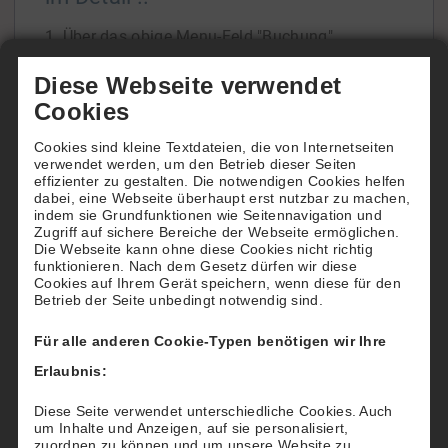
1. Über das obige Menu-Feld "Buchung"
gelangen Sie zur Übersicht unserer beiden
Diese Webseite verwendet
Tennisfelder.
Cookies
In der Tagesansicht oder der Wochenansicht
Cookies sind kleine Textdateien, die von Internetseiten
ersehen Sie die Platzbelegung und freie Zeiten.
verwendet werden, um den Betrieb dieser Seiten
Wenn Sie die Belegung über einen späteren
effizienter zu gestalten. Die notwendigen Cookies helfen
dabei, eine Webseite überhaupt erst nutzbar zu machen,
Zeitraum einsehen
[...]
indem sie Grundfunktionen wie Seitennavigation und
Zugriff auf sichere Bereiche der Webseite ermöglichen.
Die Webseite kann ohne diese Cookies nicht richtig
funktionieren. Nach dem Gesetz dürfen wir diese
Cookies auf Ihrem Gerät speichern, wenn diese für den
Betrieb der Seite unbedingt notwendig sind.
Wie buchen Hotels für Ihre Gäste
Für alle anderen Cookie-Typen benötigen wir Ihre
Möchten Sie Ihren Gästen einen besonderen
Erlaubnis:
"Tennis-Service" bieten?
Dann reservieren und buchen Sie für Ihre Gäste
Diese Seite verwendet unterschiedliche Cookies. Auch
um Inhalte und Anzeigen, auf sie personalisiert,
nach deren Wünschen einen Tennisplatz beim
zuordnen zu können und um unsere Website zu