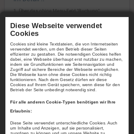
1. Über das obige Menu-Feld "Buchung"
gelangen Sie zur Übersicht unserer beiden
Diese Webseite verwendet
Tennisfelder.
Cookies
In der Tagesansicht oder der Wochenansicht
Cookies sind kleine Textdateien, die von Internetseiten
ersehen Sie die Platzbelegung und freie Zeiten.
verwendet werden, um den Betrieb dieser Seiten
Wenn Sie die Belegung über einen späteren
effizienter zu gestalten. Die notwendigen Cookies helfen
dabei, eine Webseite überhaupt erst nutzbar zu machen,
Zeitraum einsehen
[...]
indem sie Grundfunktionen wie Seitennavigation und
Zugriff auf sichere Bereiche der Webseite ermöglichen.
Die Webseite kann ohne diese Cookies nicht richtig
funktionieren. Nach dem Gesetz dürfen wir diese
Cookies auf Ihrem Gerät speichern, wenn diese für den
Betrieb der Seite unbedingt notwendig sind.
Wie buchen Hotels für Ihre Gäste
Für alle anderen Cookie-Typen benötigen wir Ihre
Möchten Sie Ihren Gästen einen besonderen
Erlaubnis:
"Tennis-Service" bieten?
Dann reservieren und buchen Sie für Ihre Gäste
Diese Seite verwendet unterschiedliche Cookies. Auch
um Inhalte und Anzeigen, auf sie personalisiert,
nach deren Wünschen einen Tennisplatz beim
zuordnen zu können und um unsere Website zu