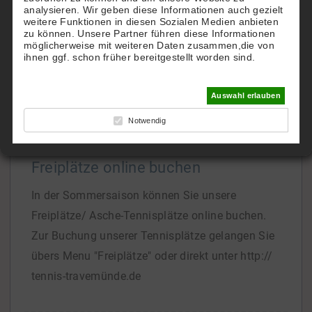
analysieren. Wir geben diese Informationen auch gezielt
TTHC.
weitere Funktionen in diesen Sozialen Medien anbieten
zu können. Unsere Partner führen diese Informationen
Gern richten wir Ihnen einen eigenen Account zu
möglicherweise mit weiteren Daten zusammen,die von
Hotel-Konditionen ein.
ihnen ggf. schon früher bereitgestellt worden sind.
Bei Interesse
[...]
Auswahl erlauben
Notwendig
Freiplätze online buchen
In der Sommersaison können Sie unsere
Freiplätze/ Asche-Tennisplätze online buchen.
Zur Buchung unserer Tennisplätze gelangen Sie
übers Menu "Freiplätze" oder direkt unter http://
tennis-travemünde.de