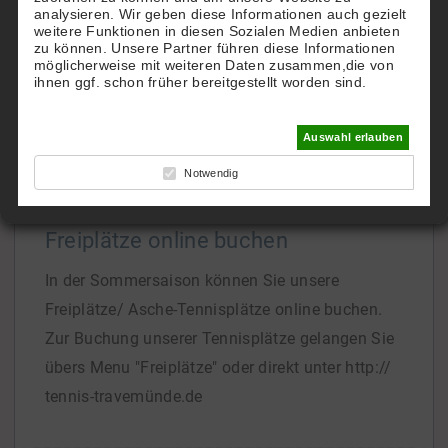
analysieren. Wir geben diese Informationen auch gezielt
TTHC.
weitere Funktionen in diesen Sozialen Medien anbieten
zu können. Unsere Partner führen diese Informationen
Gern richten wir Ihnen einen eigenen Account zu
möglicherweise mit weiteren Daten zusammen,die von
Hotel-Konditionen ein.
ihnen ggf. schon früher bereitgestellt worden sind.
Bei Interesse
[...]
Auswahl erlauben
Notwendig
Freiplätze online buchen
In der Sommersaison können Sie unsere
Freiplätze/ Asche-Tennisplätze online buchen.
Zur Buchung unserer Tennisplätze gelangen Sie
übers Menu "Freiplätze" oder direkt unter http://
tennis-travemünde.de