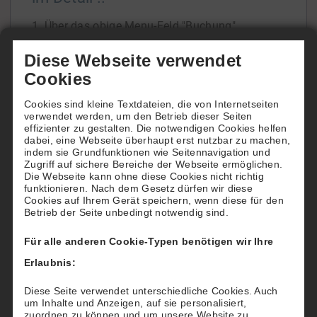
1. Über das obige Menu-Feld "Buchung"
gelangen Sie zur Übersicht unserer beiden
Diese Webseite verwendet
Tennisfelder.
Cookies
In der Tagesansicht oder der Wochenansicht
Cookies sind kleine Textdateien, die von Internetseiten
ersehen Sie die Platzbelegung und freie Zeiten.
verwendet werden, um den Betrieb dieser Seiten
Wenn Sie die Belegung über einen späteren
effizienter zu gestalten. Die notwendigen Cookies helfen
dabei, eine Webseite überhaupt erst nutzbar zu machen,
Zeitraum einsehen
[...]
indem sie Grundfunktionen wie Seitennavigation und
Zugriff auf sichere Bereiche der Webseite ermöglichen.
Die Webseite kann ohne diese Cookies nicht richtig
funktionieren. Nach dem Gesetz dürfen wir diese
Cookies auf Ihrem Gerät speichern, wenn diese für den
Betrieb der Seite unbedingt notwendig sind.
Wie buchen Hotels für Ihre Gäste
Für alle anderen Cookie-Typen benötigen wir Ihre
Möchten Sie Ihren Gästen einen besonderen
Erlaubnis:
"Tennis-Service" bieten?
Dann reservieren und buchen Sie für Ihre Gäste
Diese Seite verwendet unterschiedliche Cookies. Auch
um Inhalte und Anzeigen, auf sie personalisiert,
nach deren Wünschen einen Tennisplatz beim
zuordnen zu können und um unsere Website zu