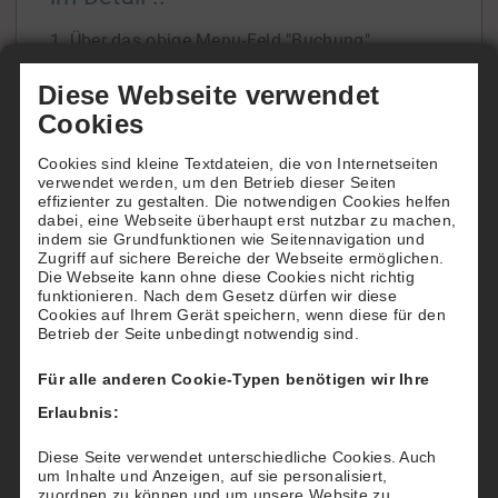
1. Über das obige Menu-Feld "Buchung"
gelangen Sie zur Übersicht unserer beiden
Diese Webseite verwendet
Tennisfelder.
Cookies
In der Tagesansicht oder der Wochenansicht
Cookies sind kleine Textdateien, die von Internetseiten
ersehen Sie die Platzbelegung und freie Zeiten.
verwendet werden, um den Betrieb dieser Seiten
Wenn Sie die Belegung über einen späteren
effizienter zu gestalten. Die notwendigen Cookies helfen
dabei, eine Webseite überhaupt erst nutzbar zu machen,
Zeitraum einsehen
[...]
indem sie Grundfunktionen wie Seitennavigation und
Zugriff auf sichere Bereiche der Webseite ermöglichen.
Die Webseite kann ohne diese Cookies nicht richtig
funktionieren. Nach dem Gesetz dürfen wir diese
Cookies auf Ihrem Gerät speichern, wenn diese für den
Betrieb der Seite unbedingt notwendig sind.
Wie buchen Hotels für Ihre Gäste
Für alle anderen Cookie-Typen benötigen wir Ihre
Möchten Sie Ihren Gästen einen besonderen
Erlaubnis:
"Tennis-Service" bieten?
Dann reservieren und buchen Sie für Ihre Gäste
Diese Seite verwendet unterschiedliche Cookies. Auch
um Inhalte und Anzeigen, auf sie personalisiert,
nach deren Wünschen einen Tennisplatz beim
zuordnen zu können und um unsere Website zu