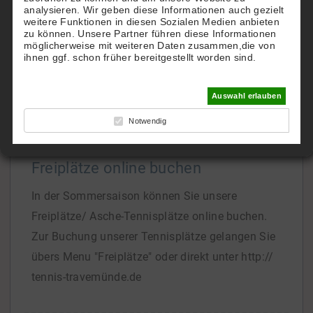
analysieren. Wir geben diese Informationen auch gezielt
TTHC.
weitere Funktionen in diesen Sozialen Medien anbieten
zu können. Unsere Partner führen diese Informationen
Gern richten wir Ihnen einen eigenen Account zu
möglicherweise mit weiteren Daten zusammen,die von
Hotel-Konditionen ein.
ihnen ggf. schon früher bereitgestellt worden sind.
Bei Interesse
[...]
Auswahl erlauben
Notwendig
Freiplätze online buchen
In der Sommersaison können Sie unsere
Freiplätze/ Asche-Tennisplätze online buchen.
Zur Buchung unserer Tennisplätze gelangen Sie
übers Menu "Freiplätze" oder direkt unter http://
tennis-travemünde.de