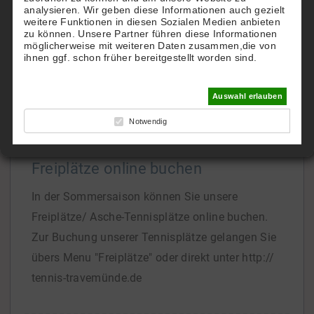
analysieren. Wir geben diese Informationen auch gezielt
TTHC.
weitere Funktionen in diesen Sozialen Medien anbieten
zu können. Unsere Partner führen diese Informationen
Gern richten wir Ihnen einen eigenen Account zu
möglicherweise mit weiteren Daten zusammen,die von
Hotel-Konditionen ein.
ihnen ggf. schon früher bereitgestellt worden sind.
Bei Interesse
[...]
Auswahl erlauben
Notwendig
Freiplätze online buchen
In der Sommersaison können Sie unsere
Freiplätze/ Asche-Tennisplätze online buchen.
Zur Buchung unserer Tennisplätze gelangen Sie
übers Menu "Freiplätze" oder direkt unter http://
tennis-travemünde.de