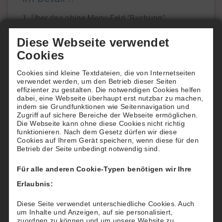
1. Über das obige Menu-Feld "Buchung"
gelangen Sie zur Übersicht unserer beiden
Diese Webseite verwendet
Tennisfelder.
Cookies
In der Tagesansicht oder der Wochenansicht
Cookies sind kleine Textdateien, die von Internetseiten
ersehen Sie die Platzbelegung und freie Zeiten.
verwendet werden, um den Betrieb dieser Seiten
Wenn Sie die Belegung über einen späteren
effizienter zu gestalten. Die notwendigen Cookies helfen
dabei, eine Webseite überhaupt erst nutzbar zu machen,
Zeitraum einsehen
[...]
indem sie Grundfunktionen wie Seitennavigation und
Zugriff auf sichere Bereiche der Webseite ermöglichen.
Die Webseite kann ohne diese Cookies nicht richtig
funktionieren. Nach dem Gesetz dürfen wir diese
Cookies auf Ihrem Gerät speichern, wenn diese für den
Betrieb der Seite unbedingt notwendig sind.
Wie buchen Hotels für Ihre Gäste
Für alle anderen Cookie-Typen benötigen wir Ihre
Möchten Sie Ihren Gästen einen besonderen
Erlaubnis:
"Tennis-Service" bieten?
Dann reservieren und buchen Sie für Ihre Gäste
Diese Seite verwendet unterschiedliche Cookies. Auch
um Inhalte und Anzeigen, auf sie personalisiert,
nach deren Wünschen einen Tennisplatz beim
zuordnen zu können und um unsere Website zu