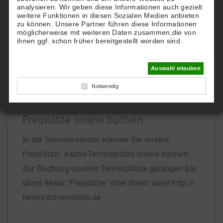
analysieren. Wir geben diese Informationen auch gezielt
TTHC.
weitere Funktionen in diesen Sozialen Medien anbieten
zu können. Unsere Partner führen diese Informationen
Gern richten wir Ihnen einen eigenen Account zu
möglicherweise mit weiteren Daten zusammen,die von
Hotel-Konditionen ein.
ihnen ggf. schon früher bereitgestellt worden sind.
Bei Interesse
[...]
Auswahl erlauben
Notwendig
Freiplätze online buchen
In der Sommersaison können Sie unsere
Freiplätze/ Asche-Tennisplätze online buchen.
Zur Buchung unserer Tennisplätze gelangen Sie
übers Menu "Freiplätze" oder direkt unter http://
tennis-travemünde.de