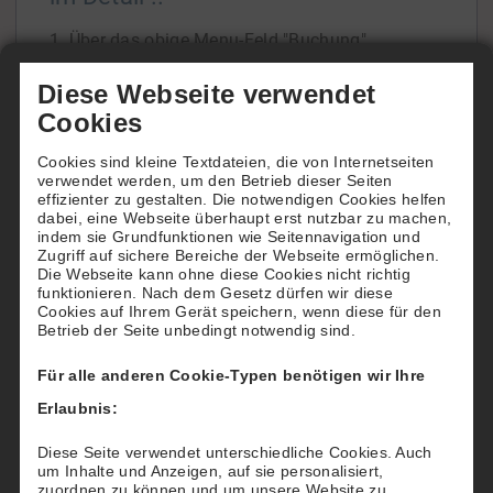
1. Über das obige Menu-Feld "Buchung"
gelangen Sie zur Übersicht unserer beiden
Diese Webseite verwendet
Tennisfelder.
Cookies
In der Tagesansicht oder der Wochenansicht
Cookies sind kleine Textdateien, die von Internetseiten
ersehen Sie die Platzbelegung und freie Zeiten.
verwendet werden, um den Betrieb dieser Seiten
Wenn Sie die Belegung über einen späteren
effizienter zu gestalten. Die notwendigen Cookies helfen
dabei, eine Webseite überhaupt erst nutzbar zu machen,
Zeitraum einsehen
[...]
indem sie Grundfunktionen wie Seitennavigation und
Zugriff auf sichere Bereiche der Webseite ermöglichen.
Die Webseite kann ohne diese Cookies nicht richtig
funktionieren. Nach dem Gesetz dürfen wir diese
Cookies auf Ihrem Gerät speichern, wenn diese für den
Betrieb der Seite unbedingt notwendig sind.
Wie buchen Hotels für Ihre Gäste
Für alle anderen Cookie-Typen benötigen wir Ihre
Möchten Sie Ihren Gästen einen besonderen
Erlaubnis:
"Tennis-Service" bieten?
Dann reservieren und buchen Sie für Ihre Gäste
Diese Seite verwendet unterschiedliche Cookies. Auch
um Inhalte und Anzeigen, auf sie personalisiert,
nach deren Wünschen einen Tennisplatz beim
zuordnen zu können und um unsere Website zu