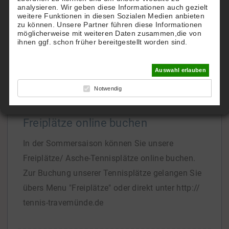
analysieren. Wir geben diese Informationen auch gezielt
TTHC.
weitere Funktionen in diesen Sozialen Medien anbieten
zu können. Unsere Partner führen diese Informationen
Gern richten wir Ihnen einen eigenen Account zu
möglicherweise mit weiteren Daten zusammen,die von
Hotel-Konditionen ein.
ihnen ggf. schon früher bereitgestellt worden sind.
Bei Interesse
[...]
Auswahl erlauben
Notwendig
Freiplätze online buchen
In der Sommersaison können Sie unsere
Freiplätze/ Asche-Tennisplätze online buchen.
Zur Buchung unserer Tennisplätze gelangen Sie
übers Menu "Freiplätze" oder direkt unter http://
tennis-travemünde.de