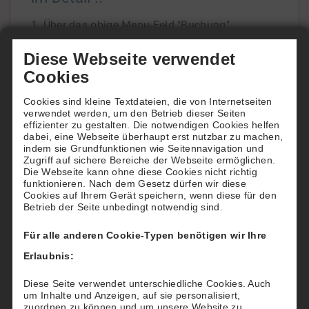
1. Über das obige Menu-Feld "Buchung"
gelangen Sie zur Übersicht unserer beiden
Diese Webseite verwendet
Tennisfelder.
Cookies
In der Tagesansicht oder der Wochenansicht
Cookies sind kleine Textdateien, die von Internetseiten
ersehen Sie die Platzbelegung und freie Zeiten.
verwendet werden, um den Betrieb dieser Seiten
Wenn Sie die Belegung über einen späteren
effizienter zu gestalten. Die notwendigen Cookies helfen
dabei, eine Webseite überhaupt erst nutzbar zu machen,
Zeitraum einsehen
[...]
indem sie Grundfunktionen wie Seitennavigation und
Zugriff auf sichere Bereiche der Webseite ermöglichen.
Die Webseite kann ohne diese Cookies nicht richtig
funktionieren. Nach dem Gesetz dürfen wir diese
Cookies auf Ihrem Gerät speichern, wenn diese für den
Betrieb der Seite unbedingt notwendig sind.
Wie buchen Hotels für Ihre Gäste
Für alle anderen Cookie-Typen benötigen wir Ihre
Möchten Sie Ihren Gästen einen besonderen
Erlaubnis:
"Tennis-Service" bieten?
Dann reservieren und buchen Sie für Ihre Gäste
Diese Seite verwendet unterschiedliche Cookies. Auch
um Inhalte und Anzeigen, auf sie personalisiert,
nach deren Wünschen einen Tennisplatz beim
zuordnen zu können und um unsere Website zu