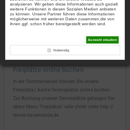
analysieren. Wir geben diese Informationen auch gezielt
TTHC.
weitere Funktionen in diesen Sozialen Medien anbieten
zu können. Unsere Partner führen diese Informationen
Gern richten wir Ihnen einen eigenen Account zu
möglicherweise mit weiteren Daten zusammen,die von
Hotel-Konditionen ein.
ihnen ggf. schon früher bereitgestellt worden sind.
Bei Interesse
[...]
Auswahl erlauben
Notwendig
Freiplätze online buchen
In der Sommersaison können Sie unsere
Freiplätze/ Asche-Tennisplätze online buchen.
Zur Buchung unserer Tennisplätze gelangen Sie
übers Menu "Freiplätze" oder direkt unter http://
tennis-travemünde.de