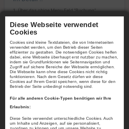
1. Über das obige Menu-Feld "Buchung"
gelangen Sie zur Übersicht unserer beiden
Diese Webseite verwendet
Tennisfelder.
Cookies
In der Tagesansicht oder der Wochenansicht
Cookies sind kleine Textdateien, die von Internetseiten
ersehen Sie die Platzbelegung und freie Zeiten.
verwendet werden, um den Betrieb dieser Seiten
Wenn Sie die Belegung über einen späteren
effizienter zu gestalten. Die notwendigen Cookies helfen
dabei, eine Webseite überhaupt erst nutzbar zu machen,
Zeitraum einsehen
[...]
indem sie Grundfunktionen wie Seitennavigation und
Zugriff auf sichere Bereiche der Webseite ermöglichen.
Die Webseite kann ohne diese Cookies nicht richtig
funktionieren. Nach dem Gesetz dürfen wir diese
Cookies auf Ihrem Gerät speichern, wenn diese für den
Betrieb der Seite unbedingt notwendig sind.
Wie buchen Hotels für Ihre Gäste
Für alle anderen Cookie-Typen benötigen wir Ihre
Möchten Sie Ihren Gästen einen besonderen
Erlaubnis:
"Tennis-Service" bieten?
Dann reservieren und buchen Sie für Ihre Gäste
Diese Seite verwendet unterschiedliche Cookies. Auch
um Inhalte und Anzeigen, auf sie personalisiert,
nach deren Wünschen einen Tennisplatz beim
zuordnen zu können und um unsere Website zu