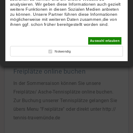
analysieren. Wir geben diese Informationen auch gezielt
TTHC.
weitere Funktionen in diesen Sozialen Medien anbieten
zu können. Unsere Partner führen diese Informationen
Gern richten wir Ihnen einen eigenen Account zu
möglicherweise mit weiteren Daten zusammen,die von
Hotel-Konditionen ein.
ihnen ggf. schon früher bereitgestellt worden sind.
Bei Interesse
[...]
Auswahl erlauben
Notwendig
Freiplätze online buchen
In der Sommersaison können Sie unsere
Freiplätze/ Asche-Tennisplätze online buchen.
Zur Buchung unserer Tennisplätze gelangen Sie
übers Menu "Freiplätze" oder direkt unter http://
tennis-travemünde.de