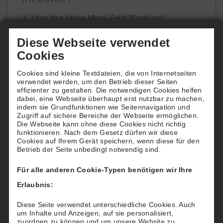
1. Über das obige Menu-Feld "Buchung"
gelangen Sie zur Übersicht unserer beiden
Diese Webseite verwendet
Tennisfelder.
Cookies
In der Tagesansicht oder der Wochenansicht
Cookies sind kleine Textdateien, die von Internetseiten
ersehen Sie die Platzbelegung und freie Zeiten.
verwendet werden, um den Betrieb dieser Seiten
Wenn Sie die Belegung über einen späteren
effizienter zu gestalten. Die notwendigen Cookies helfen
dabei, eine Webseite überhaupt erst nutzbar zu machen,
Zeitraum einsehen
[...]
indem sie Grundfunktionen wie Seitennavigation und
Zugriff auf sichere Bereiche der Webseite ermöglichen.
Die Webseite kann ohne diese Cookies nicht richtig
funktionieren. Nach dem Gesetz dürfen wir diese
Cookies auf Ihrem Gerät speichern, wenn diese für den
Betrieb der Seite unbedingt notwendig sind.
Wie buchen Hotels für Ihre Gäste
Für alle anderen Cookie-Typen benötigen wir Ihre
Möchten Sie Ihren Gästen einen besonderen
Erlaubnis:
"Tennis-Service" bieten?
Dann reservieren und buchen Sie für Ihre Gäste
Diese Seite verwendet unterschiedliche Cookies. Auch
um Inhalte und Anzeigen, auf sie personalisiert,
nach deren Wünschen einen Tennisplatz beim
zuordnen zu können und um unsere Website zu