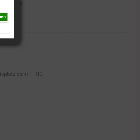
eie Zeiten.
ben
nisplatz beim TTHC.