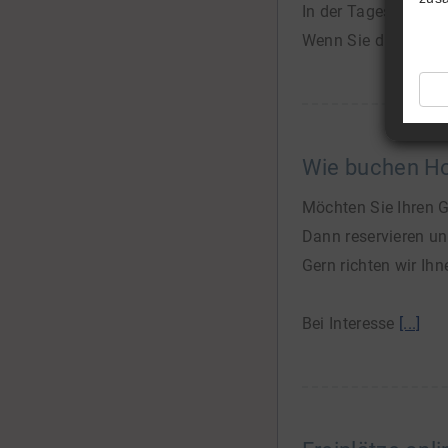
In der Tagesansicht
Wenn Sie die Beleg
Wie buchen Hot
Möchten Sie Ihren G
Dann reservieren u
Gern richten wir Ih
Bei Interesse
[...]