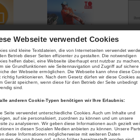
ese Webseite verwendet Cookies
ies sind kleine Textdateien, die von Internetseiten verwendet werd
en Betrieb dieser Seiten effizienter zu gestalten. Die notwendigen
inen Hallenplatz - kurz gesagt ..
ies helfen dabei, eine Webseite überhaupt erst nutzbar zu machen
m sie Grundfunktionen wie Seitennavigation und Zugriff auf sichere
iche der Webseite ermöglichen. Die Webseite kann ohne diese Coo
elzeit, melden sich an und bezahlen per Lastschrift oder pe
t richtig funktionieren. Nach dem Gesetz dürfen wir diese Cookies a
hen in die Halle, machen sich selbst das Licht an - und los g
m Gerät speichern, wenn diese für den Betrieb der Seite unbedingt
endig sind.
 alle anderen Cookie-Typen benötigen wir Ihre Erlaubnis:
e Seite verwendet unterschiedliche Cookies. Auch um Inhalte und
igen, auf sie personalisiert, zuordnen zu können und um unsere
inen Hallenplatz - im Detail ..
ite zu analysieren. Wir geben diese Informationen auch gezielt wei
tionen in diesen Sozialen Medien anbieten zu können. Unsere Part
en diese Informationen möglicherweise mit weiteren Daten
enu-Feld "Buchung" gelangen Sie zur Übersicht unserer beiden
mmen,die von ihnen ggf. schon früher bereitgestellt worden sind.