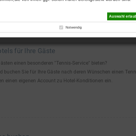
 oder der Wochenansicht ersehen Sie die Platzbelegung und fr
ung über einen späteren Zeitraum einsehen
[...]
Auswahl erlau
Notwendig
els für Ihre Gäste
ästen einen besonderen "Tennis-Service" bieten?
nd buchen Sie für Ihre Gäste nach deren Wünschen einen Ten
nen einen eigenen Account zu Hotel-Konditionen ein.