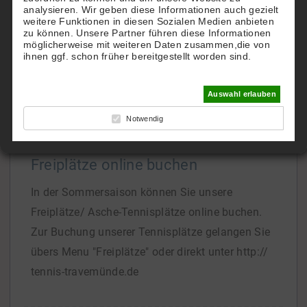
analysieren. Wir geben diese Informationen auch gezielt
TTHC.
weitere Funktionen in diesen Sozialen Medien anbieten
zu können. Unsere Partner führen diese Informationen
Gern richten wir Ihnen einen eigenen Account zu
möglicherweise mit weiteren Daten zusammen,die von
Hotel-Konditionen ein.
ihnen ggf. schon früher bereitgestellt worden sind.
Bei Interesse
[...]
Auswahl erlauben
Notwendig
Freiplätze online buchen
In der Sommersaison können Sie unsere
Freiplätze/ Asche-Tennisplätze online buchen.
Zur Buchung unserer Tennisplätze gelangen Sie
übers Menu "Freiplätze" oder direkt unter http://
tennis-travemünde.de