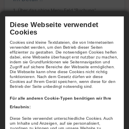
1. Über das obige Menu-Feld "Buchung"
gelangen Sie zur Übersicht unserer beiden
Diese Webseite verwendet
Tennisfelder.
Cookies
In der Tagesansicht oder der Wochenansicht
Cookies sind kleine Textdateien, die von Internetseiten
ersehen Sie die Platzbelegung und freie Zeiten.
verwendet werden, um den Betrieb dieser Seiten
Wenn Sie die Belegung über einen späteren
effizienter zu gestalten. Die notwendigen Cookies helfen
dabei, eine Webseite überhaupt erst nutzbar zu machen,
Zeitraum einsehen
[...]
indem sie Grundfunktionen wie Seitennavigation und
Zugriff auf sichere Bereiche der Webseite ermöglichen.
Die Webseite kann ohne diese Cookies nicht richtig
funktionieren. Nach dem Gesetz dürfen wir diese
Cookies auf Ihrem Gerät speichern, wenn diese für den
Betrieb der Seite unbedingt notwendig sind.
Wie buchen Hotels für Ihre Gäste
Für alle anderen Cookie-Typen benötigen wir Ihre
Möchten Sie Ihren Gästen einen besonderen
Erlaubnis:
"Tennis-Service" bieten?
Dann reservieren und buchen Sie für Ihre Gäste
Diese Seite verwendet unterschiedliche Cookies. Auch
um Inhalte und Anzeigen, auf sie personalisiert,
nach deren Wünschen einen Tennisplatz beim
zuordnen zu können und um unsere Website zu