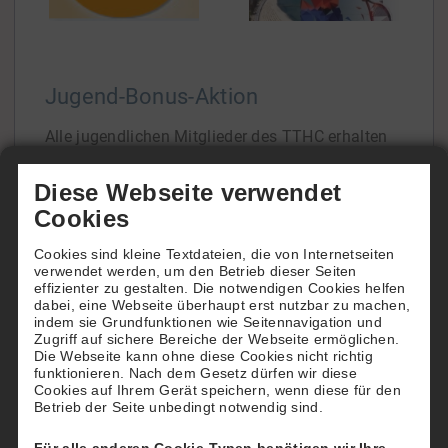
Jugend-Bonus-Aktion
Alle jugendlichen Mitglieder des TTHC erhalten
diese Wintersaison ein Guthaben für zwei
Diese Webseite verwendet
Hallenstunden fürs freie Tennisspiel in unserer
Cookies
Halle. Also Kids, wenn Ihr spielen wollt, geht das
so: Erst müsst Ihr, bzw. Eure Eltern, Euch auf
Cookies sind kleine Textdateien, die von Internetseiten
verwendet werden, um den Betrieb dieser Seiten
tennishalle-travemuende.de unter "Anmelden"
effizienter zu gestalten. Die notwendigen Cookies helfen
dabei, eine Webseite überhaupt erst nutzbar zu machen,
registrieren. Wichtig ist, dass Ihr Euren
indem sie Grundfunktionen wie Seitennavigation und
vollständigen Namen, Adresse und eine E-
Zugriff auf sichere Bereiche der Webseite ermöglichen.
Die Webseite kann ohne diese Cookies nicht richtig
Mailadresse angebt. Anstelle einer
funktionieren. Nach dem Gesetz dürfen wir diese
Cookies auf Ihrem Gerät speichern, wenn diese für den
Kontoverbindung könnt Ihr für die
Betrieb der Seite unbedingt notwendig sind.
Guthabenaktion Iban:"123" und BIC:"ABC"
Für alle anderen Cookie-Typen benötigen wir Ihre