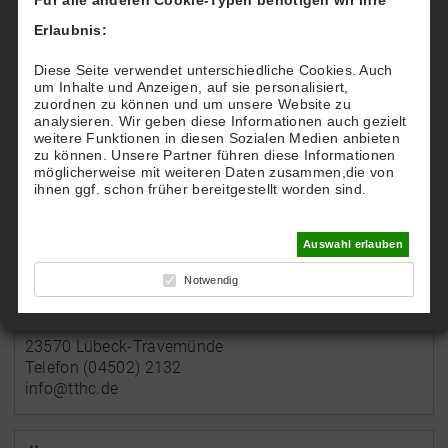
angeben. So erkennen wir, dass Ihr an der Aktion
Erlaubnis:
teilnehmen möchtet. Nach einer kurzen Prüfung
wird Euch dann ein Guthaben über 16,00 € für
Diese Seite verwendet unterschiedliche Cookies. Auch
um Inhalte und Anzeigen, auf sie personalisiert,
zwei Stunden gutgeschrieben, welches Ihr dann
zuordnen zu können und um unsere Website zu
analysieren. Wir geben diese Informationen auch gezielt
nach Lust und Zeit abspielen könnt.
weitere Funktionen in diesen Sozialen Medien anbieten
zu können. Unsere Partner führen diese Informationen
Zurück
möglicherweise mit weiteren Daten zusammen,die von
ihnen ggf. schon früher bereitgestellt worden sind.
Auswahl erlauben
Notwendig
Kontakt
Parkallee 3
23570 Lübeck-Travemünde
Telefon (04502) 2132
info@tthc.de