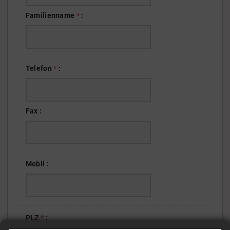
Familienname
*
:
Telefon
*
:
Fax
:
Mobil
:
PLZ
*
: