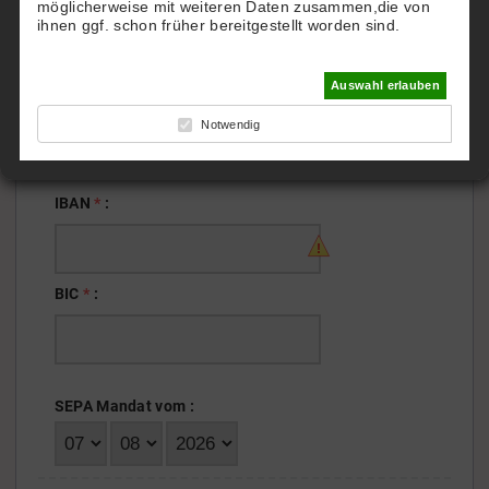
möglicherweise mit weiteren Daten zusammen,die von
Name der Bank
*
:
ihnen ggf. schon früher bereitgestellt worden sind.
Auswahl erlauben
SEPA-DATEN
Bitte geben sie ihre IBAN und BIC in
Notwendig
Großbuchstaben und Ziffern ein.
IBAN
*
:
BIC
*
:
SEPA Mandat vom
: